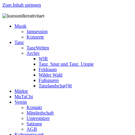
Zum Inhalt springen
Musik
Jamsession
Konzerte
Tanz
TanzWelten
Archiv
WIR
Tanz_Spur und Tanz_Utopie
Feldraum
Wilder Wald
Fußspuren
Tanzlandscha(f)ft
Märkte
MuTaChi
Verein
Kontakt
Mitgliedschaft
Unterstützer
Satzung
AGB
Kulturnetzwerk