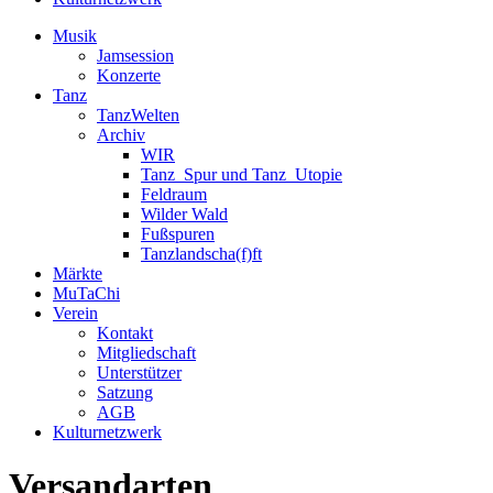
Musik
Jamsession
Konzerte
Tanz
TanzWelten
Archiv
WIR
Tanz_Spur und Tanz_Utopie
Feldraum
Wilder Wald
Fußspuren
Tanzlandscha(f)ft
Märkte
MuTaChi
Verein
Kontakt
Mitgliedschaft
Unterstützer
Satzung
AGB
Kulturnetzwerk
Versandarten