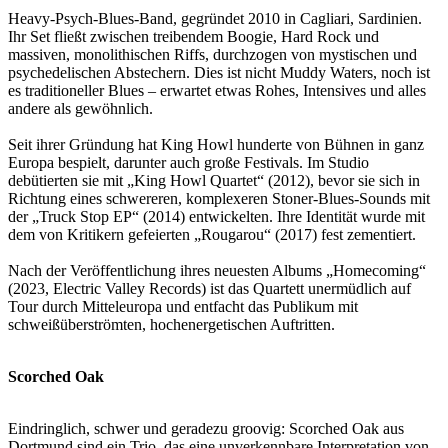
Heavy-Psych-Blues-Band, gegründet 2010 in Cagliari, Sardinien.
Ihr Set fließt zwischen treibendem Boogie, Hard Rock und
massiven, monolithischen Riffs, durchzogen von mystischen und
psychedelischen Abstechern. Dies ist nicht Muddy Waters, noch ist
es traditioneller Blues – erwartet etwas Rohes, Intensives und alles
andere als gewöhnlich.
Seit ihrer Gründung hat King Howl hunderte von Bühnen in ganz
Europa bespielt, darunter auch große Festivals. Im Studio
debütierten sie mit „King Howl Quartet“ (2012), bevor sie sich in
Richtung eines schwereren, komplexeren Stoner-Blues-Sounds mit
der „Truck Stop EP“ (2014) entwickelten. Ihre Identität wurde mit
dem von Kritikern gefeierten „Rougarou“ (2017) fest zementiert.
Nach der Veröffentlichung ihres neuesten Albums „Homecoming“
(2023, Electric Valley Records) ist das Quartett unermüdlich auf
Tour durch Mitteleuropa und entfacht das Publikum mit
schweißüberströmten, hochenergetischen Auftritten.
Scorched Oak
Eindringlich, schwer und geradezu groovig: Scorched Oak aus
Dortmund sind ein Trio, das eine unverkennbare Interpretation von