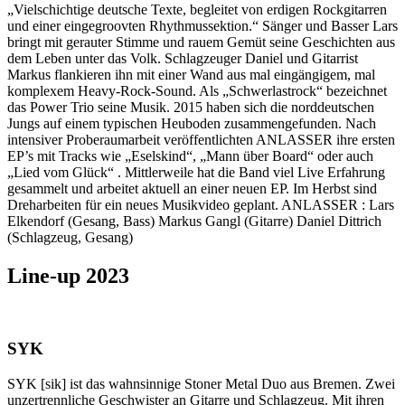
„Vielschichtige deutsche Texte, begleitet von erdigen Rockgitarren
und einer eingegroovten Rhythmussektion.“ Sänger und Basser Lars
bringt mit gerauter Stimme und rauem Gemüt seine Geschichten aus
dem Leben unter das Volk. Schlagzeuger Daniel und Gitarrist
Markus flankieren ihn mit einer Wand aus mal eingängigem, mal
komplexem Heavy-Rock-Sound. Als „Schwerlastrock“ bezeichnet
das Power Trio seine Musik. 2015 haben sich die norddeutschen
Jungs auf einem typischen Heuboden zusammengefunden. Nach
intensiver Proberaumarbeit veröffentlichten ANLASSER ihre ersten
EP’s mit Tracks wie „Eselskind“, „Mann über Board“ oder auch
„Lied vom Glück“ . Mittlerweile hat die Band viel Live Erfahrung
gesammelt und arbeitet aktuell an einer neuen EP. Im Herbst sind
Dreharbeiten für ein neues Musikvideo geplant. ANLASSER : Lars
Elkendorf (Gesang, Bass) Markus Gangl (Gitarre) Daniel Dittrich
(Schlagzeug, Gesang)
Line-up 2023
SYK
SYK [sik] ist das wahnsinnige Stoner Metal Duo aus Bremen. Zwei
unzertrennliche Geschwister an Gitarre und Schlagzeug. Mit ihren