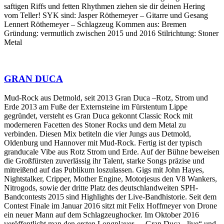
saftigen Riffs und fetten Rhythmen ziehen sie dir deinen Hering
vom Teller! SYK sind: Jasper Röthemeyer – Gitarre und Gesang
Lennert Röthemeyer – Schlagzeug Kommen aus: Bremen
Gründung: vermutlich zwischen 2015 und 2016 Stilrichtung: Stoner
Metal
GRAN DUCA
Mud-Rock aus Detmold, seit 2013 Gran Duca –Rotz, Strom und
Erde 2013 am Fuße der Externsteine im Fürstentum Lippe
gegründet, versteht es Gran Duca gekonnt Classic Rock mit
moderneren Facetten des Stoner Rocks und dem Metal zu
verbinden. Diesen Mix betiteln die vier Jungs aus Detmold,
Oldenburg und Hannover mit Mud-Rock. Fertig ist der typisch
granducale Vibe aus Rotz Strom und Erde. Auf der Bühne beweisen
die Großfürsten zuverlässig ihr Talent, starke Songs präzise und
mitreißend auf das Publikum loszulassen. Gigs mit John Hayes,
Nightstalker, Cripper, Mother Engine, Motorjesus den V8 Wankers,
Nitrogods, sowie der dritte Platz des deutschlandweiten SPH-
Bandcontests 2015 sind Highlights der Live-Bandhistorie. Seit dem
Contest Finale im Januar 2016 sitzt mit Felix Hoffmeyer von Drone
ein neuer Mann auf dem Schlagzeughocker. Im Oktober 2016
veröffentlicht man den ersten Longplayer – „Gran Duca - live“ und