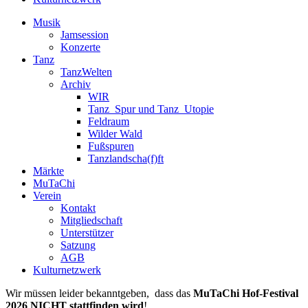
Musik
Jamsession
Konzerte
Tanz
TanzWelten
Archiv
WIR
Tanz_Spur und Tanz_Utopie
Feldraum
Wilder Wald
Fußspuren
Tanzlandscha(f)ft
Märkte
MuTaChi
Verein
Kontakt
Mitgliedschaft
Unterstützer
Satzung
AGB
Kulturnetzwerk
Wir müssen leider bekanntgeben, dass das
MuTaChi Hof-Festival
2026
NICHT stattfinden
wird
!