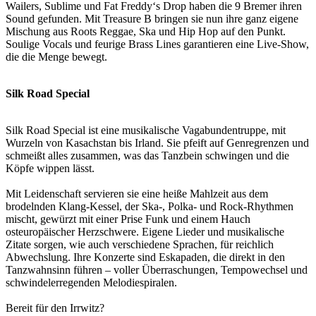
Wailers, Sublime und Fat Freddy‘s Drop haben die 9 Bremer ihren
Sound gefunden. Mit Treasure B bringen sie nun ihre ganz eigene
Mischung aus Roots Reggae, Ska und Hip Hop auf den Punkt.
Soulige Vocals und feurige Brass Lines garantieren eine Live-Show,
die die Menge bewegt.
Silk Road Special
Silk Road Special ist eine musikalische Vagabundentruppe, mit
Wurzeln von Kasachstan bis Irland. Sie pfeift auf Genregrenzen und
schmeißt alles zusammen, was das Tanzbein schwingen und die
Köpfe wippen lässt.
Mit Leidenschaft servieren sie eine heiße Mahlzeit aus dem
brodelnden Klang-Kessel, der Ska-, Polka- und Rock-Rhythmen
mischt, gewürzt mit einer Prise Funk und einem Hauch
osteuropäischer Herzschwere. Eigene Lieder und musikalische
Zitate sorgen, wie auch verschiedene Sprachen, für reichlich
Abwechslung. Ihre Konzerte sind Eskapaden, die direkt in den
Tanzwahnsinn führen – voller Überraschungen, Tempowechsel und
schwindelerregenden Melodiespiralen.
Bereit für den Irrwitz?