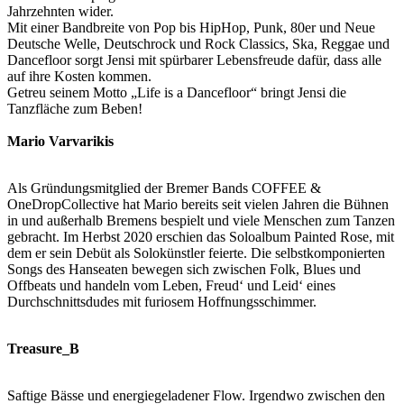
Jahrzehnten wider.
Mit einer Bandbreite von Pop bis HipHop, Punk, 80er und Neue
Deutsche Welle, Deutschrock und Rock Classics, Ska, Reggae und
Dancefloor sorgt Jensi mit spürbarer Lebensfreude dafür, dass alle
auf ihre Kosten kommen.
Getreu seinem Motto „Life is a Dancefloor“ bringt Jensi die
Tanzfläche zum Beben!
Mario Varvarikis
Als Gründungsmitglied der Bremer Bands COFFEE &
OneDropCollective hat Mario bereits seit vielen Jahren die Bühnen
in und außerhalb Bremens bespielt und viele Menschen zum Tanzen
gebracht. Im Herbst 2020 erschien das Soloalbum Painted Rose, mit
dem er sein Debüt als Solokünstler feierte. Die selbstkomponierten
Songs des Hanseaten bewegen sich zwischen Folk, Blues und
Offbeats und handeln vom Leben, Freud‘ und Leid‘ eines
Durchschnittsdudes mit furiosem Hoffnungsschimmer.
Treasure_B
Saftige Bässe und energiegeladener Flow. Irgendwo zwischen den