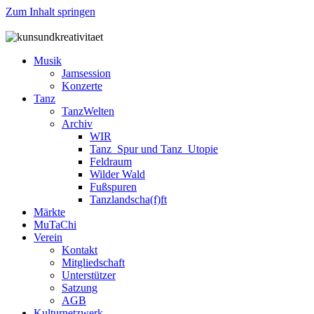
Zum Inhalt springen
Musik
Jamsession
Konzerte
Tanz
TanzWelten
Archiv
WIR
Tanz_Spur und Tanz_Utopie
Feldraum
Wilder Wald
Fußspuren
Tanzlandscha(f)ft
Märkte
MuTaChi
Verein
Kontakt
Mitgliedschaft
Unterstützer
Satzung
AGB
Kulturnetzwerk