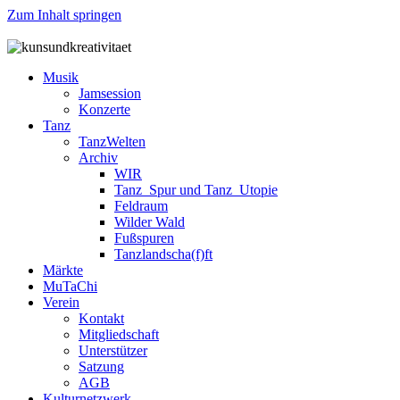
Zum Inhalt springen
Musik
Jamsession
Konzerte
Tanz
TanzWelten
Archiv
WIR
Tanz_Spur und Tanz_Utopie
Feldraum
Wilder Wald
Fußspuren
Tanzlandscha(f)ft
Märkte
MuTaChi
Verein
Kontakt
Mitgliedschaft
Unterstützer
Satzung
AGB
Kulturnetzwerk