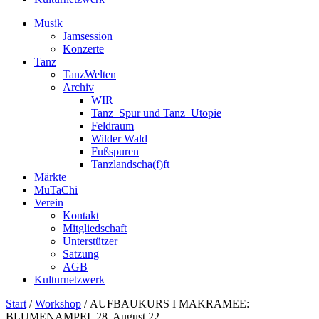
Musik
Jamsession
Konzerte
Tanz
TanzWelten
Archiv
WIR
Tanz_Spur und Tanz_Utopie
Feldraum
Wilder Wald
Fußspuren
Tanzlandscha(f)ft
Märkte
MuTaChi
Verein
Kontakt
Mitgliedschaft
Unterstützer
Satzung
AGB
Kulturnetzwerk
Start
/
Workshop
/ AUFBAUKURS I MAKRAMEE:
BLUMENAMPEL 28. August 22