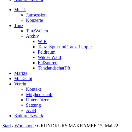
Musik
Jamsession
Konzerte
Tanz
TanzWelten
Archiv
WIR
Tanz_Spur und Tanz_Utopie
Feldraum
Wilder Wald
Fußspuren
Tanzlandscha(f)ft
Märkte
MuTaChi
Verein
Kontakt
Mitgliedschaft
Unterstützer
Satzung
AGB
Kulturnetzwerk
Start
/
Workshop
/ GRUNDKURS MAKRAMEE 15. Mai 22