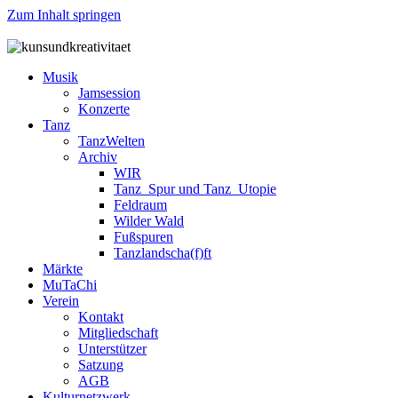
Zum Inhalt springen
Musik
Jamsession
Konzerte
Tanz
TanzWelten
Archiv
WIR
Tanz_Spur und Tanz_Utopie
Feldraum
Wilder Wald
Fußspuren
Tanzlandscha(f)ft
Märkte
MuTaChi
Verein
Kontakt
Mitgliedschaft
Unterstützer
Satzung
AGB
Kulturnetzwerk