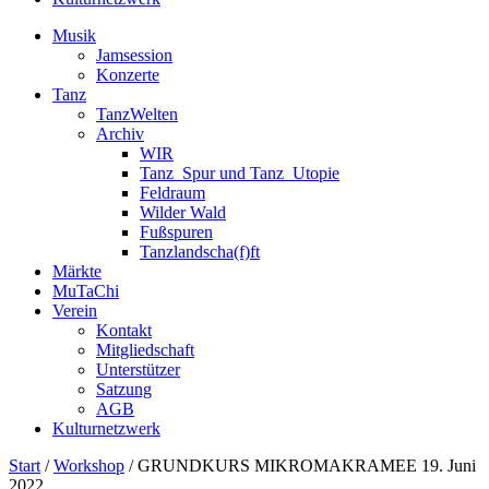
Musik
Jamsession
Konzerte
Tanz
TanzWelten
Archiv
WIR
Tanz_Spur und Tanz_Utopie
Feldraum
Wilder Wald
Fußspuren
Tanzlandscha(f)ft
Märkte
MuTaChi
Verein
Kontakt
Mitgliedschaft
Unterstützer
Satzung
AGB
Kulturnetzwerk
Start
/
Workshop
/ GRUNDKURS MIKROMAKRAMEE 19. Juni
2022