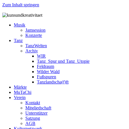
Zum Inhalt springen
Musik
Jamsession
Konzerte
Tanz
TanzWelten
Archiv
WIR
Tanz_Spur und Tanz_Utopie
Feldraum
Wilder Wald
Fußspuren
Tanzlandscha(f)ft
Märkte
MuTaChi
Verein
Kontakt
Mitgliedschaft
Unterstützer
Satzung
AGB
Kulturnetzwerk